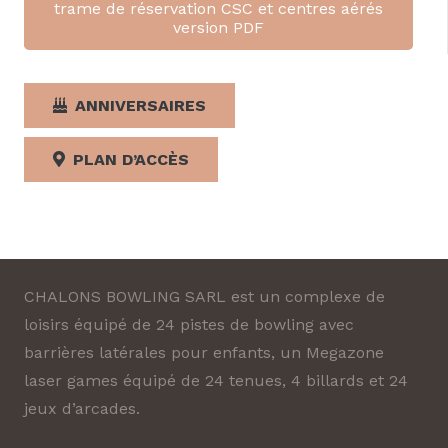
trame de réservation CSC et centres aérés
version PDF
ANNIVERSAIRES
PLAN D’ACCÈS
CHALONS BOWLING SARL est un complexe de
loisirs équipé de 24 pistes de bowling avec
barrières latérales pour enfants, un Megazone
laser games équipé de 24 tenues, 4 billards et 24
jeux d’arcades.